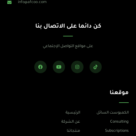
info@afcoo.com
كن دائما على الاتصال بنا
على مواقع التواصل الإجتماعي
F
Y
I
T
a
o
n
i
c
u
s
k
e
t
t
t
b
u
a
o
o
b
g
k
o
e
r
موقعنا
k
a
m
الكمبوست السائل
الرئيسية
Consulting
عن الشركة
Subscriptions
منتجاتنا