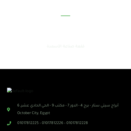
شركة أفكو مصر للأسمده
والكيماويات
قلعة صناعة الأسمدة
أبراج سيتي ستار - برج 4 - الدور 7 - مكتب 9 - الحي الحادي عشر, 6
October City, Egypt
01017812225 – 01017812226 – 01017812228