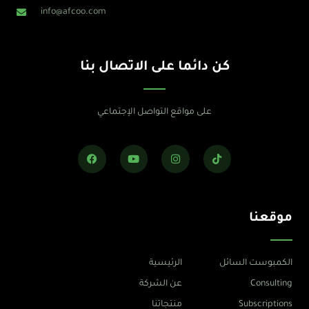
info@afcoo.com
كن دائما على الاتصال بنا
على مواقع التواصل الإجتماعي
F
Y
I
T
a
o
n
i
c
u
s
k
e
t
t
t
b
u
a
o
o
b
g
k
o
e
r
موقعنا
k
a
m
الكمبوست السائل
الرئيسية
Consulting
عن الشركة
Subscriptions
منتجاتنا