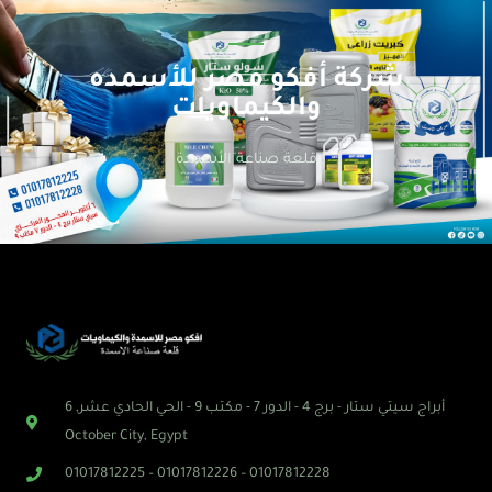
شركة أفكو مصر للأسمده
والكيماويات
قلعة صناعة الأسمدة
أبراج سيتي ستار - برج 4 - الدور 7 - مكتب 9 - الحي الحادي عشر, 6
October City, Egypt
01017812225 – 01017812226 – 01017812228