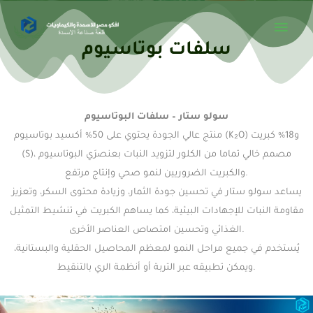
Mai
Skip
to
Men
سلفات بوتاسيوم
content
سولو ستار – سلفات البوتاسيوم
منتج عالي الجودة يحتوي على 50% أكسيد بوتاسيوم (K₂O) و18% كبريت
(S)، مصمم خالي تماما من الكلور لتزويد النبات بعنصرَي البوتاسيوم
والكبريت الضروريين لنمو صحي وإنتاج مرتفع.
يساعد سولو ستار في تحسين جودة الثمار، وزيادة محتوى السكر، وتعزيز
مقاومة النبات للإجهادات البيئية، كما يساهم الكبريت في تنشيط التمثيل
الغذائي وتحسين امتصاص العناصر الأخرى.
يُستخدم في جميع مراحل النمو لمعظم المحاصيل الحقلية والبستانية،
ويمكن تطبيقه عبر التربة أو أنظمة الري بالتنقيط.