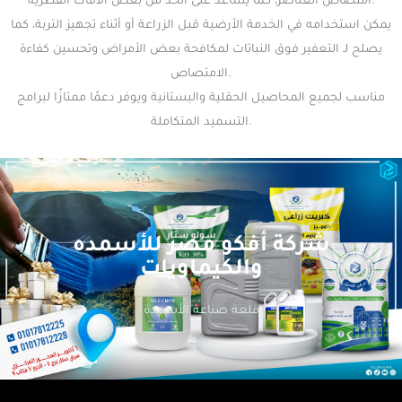
امتصاص العناصر، كما يساعد على الحد من بعض الآفات الفطرية.
يمكن استخدامه في الخدمة الأرضية قبل الزراعة أو أثناء تجهيز التربة، كما
يصلح لـ التعفير فوق النباتات لمكافحة بعض الأمراض وتحسين كفاءة
الامتصاص.
مناسب لجميع المحاصيل الحقلية والبستانية ويوفر دعمًا ممتازًا لبرامج
التسميد المتكاملة.
شركة أفكو مصر للأسمده
والكيماويات
قلعة صناعة الأسمدة