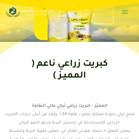
Mai
Skip
to
Men
content
كبريت زراعي ناعم (
المميـز )
المميّز – كبريت زراعي تركي عالي النقاوة
منتج تركي بجودة ممتازة يتميز بـ نقاوة 99٪، ويُعد من أعلى درجات الكبريت
الزراعي المستخدمة في تحسين التربة ودعم النمو النباتي.
يعمل المميّز كـ سماد معدني فعّال في خفض قلوية التربة وتنشيط