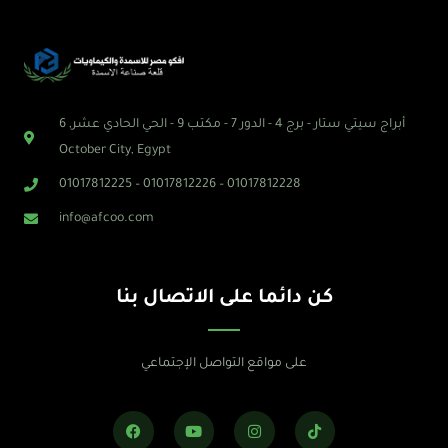
أبراج سيتي ستار - برج 4 - الدور 7 - مكتب 9 - الحي الحادي عشر, 6
October City, Egypt
01017812225 – 01017812226 – 01017812228
info@afcoo.com
كن دائما على الاتصال بنا
على مواقع التواصل الإجتماعي
F
Y
I
T
a
o
n
i
c
u
s
k